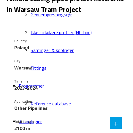
in Warsaw Tram Project
Gennempresningsrør
Ikke-cirkulære profiler (NC Line)
Country
Poland
Samlinger & koblinger
City
Warsaw
Fittings
Timeline
Programmer
2023-2024
Application
Reference database
Other Pipelines
+
Teknologier
Total Length
2100 m