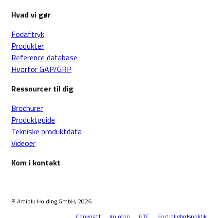
Hvad vi gør
Fodaftryk
Produkter
Reference database
Hvorfor GAP/GRP
Ressourcer til dig
Brochurer
Produktguide
Tekniske produktdata
Videoer
Kom i kontakt
© Amiblu Holding GmbH, 2026
Copyright
Kolofon
GTC
Fortrolighrdspolitik