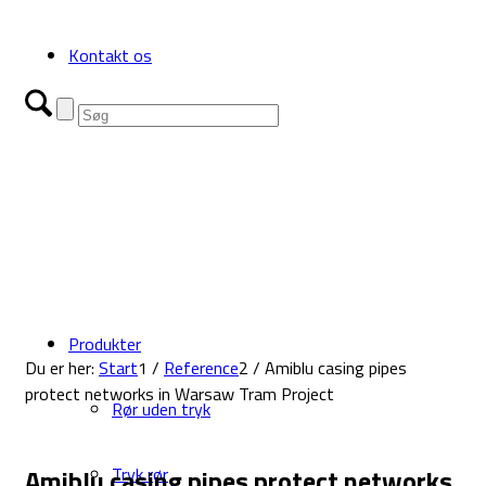
Kontakt os
Produkter
Du er her:
Start
1
/
Reference
2
/
Amiblu casing pipes
protect networks in Warsaw Tram Project
Rør uden tryk
Amiblu casing pipes protect networks
Tryk rør