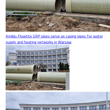
Amiblu Flowtite GRP pipes serve as casing pipes for water
supply and heating networks in Warsaw