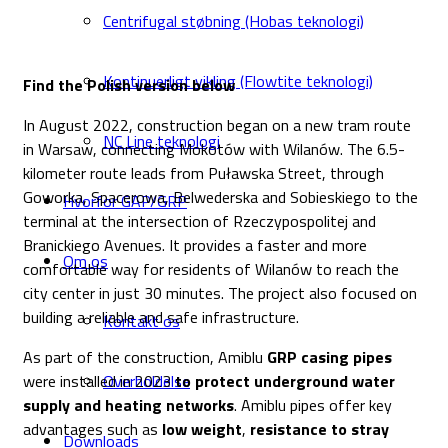
Centrifugal støbning (Hobas teknologi)
Kontinuerligt vikling (Flowtite teknologi)
Find the Polish version below
In August 2022, construction began on a new tram route
NC Line teknologi
in Warsaw, connecting Mokotów with Wilanów. The 6.5-
kilometer route leads from Puławska Street, through
Goworka, Spacerowa, Belwederska and Sobieskiego to the
Hvorfor GAP/GRP
terminal at the intersection of Rzeczypospolitej and
Branickiego Avenues. It provides a faster and more
Om os
comfortable way for residents of Wilanów to reach the
city center in just 30 minutes. The project also focused on
building a reliable and safe infrastructure.
Kontakt os
As part of the construction, Amiblu
GRP casing pipes
were installed in 2023
to protect underground water
Overholdelse
supply and heating networks
. Amiblu pipes offer key
advantages such as
low weight
,
resistance to stray
Downloads