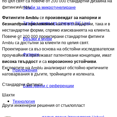
по цял свят са повече от 200 000 стандартни дизайна на
фитинги Amiblu.
Tръби за микротунелиране
Фитингите Amiblu
се
произвеждат за напорни и
Tръби с некръгло сечение (NC Line)
безнапорни приложения
, както в стандартни, така и в
нестандартни форми, спрямо изискванията на клиента.
Повече от 200 000 проектирани стандартни фитинги
Връзки и муфи
Amiblu са достъпни за клиенти по целия свят.
Проектирани са въз основа на обстойни изследователски
Фитинги
проучвания и притежават патентовани концепции, имат
висока твърдост
и са
корозионно устойчиви
.
Експертите на Amiblu анализират обстойно критичните
Приложения
натоварвания в дъгите, тройниците и колената.
Стандартни фитинги
База данни с референции
Шахти
Технология
Други инженерни решения от стъклопласт