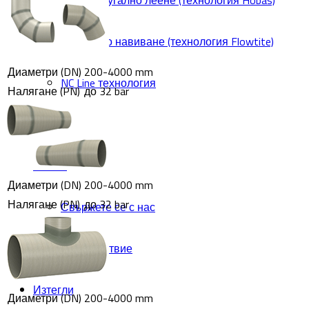
Центрофугално леене (технология Hobas)
Спирално навиване (технология Flowtite)
Диаметри (DN)
200-4000 mm
NC Line технология
Налягане (PN)
до 32 bar
Защо GRP
За нас
Диаметри (DN)
200-4000 mm
Налягане (PN)
до 32 bar
Свържете се с нас
Съответствие
Изтегли
Диаметри (DN)
200-4000 mm