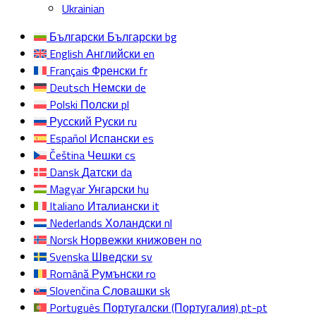
Ukrainian
Български
Български
bg
English
Английски
en
Français
Френски
fr
Deutsch
Немски
de
Polski
Полски
pl
Русский
Руски
ru
Español
Испански
es
Čeština
Чешки
cs
Dansk
Датски
da
Magyar
Унгарски
hu
Italiano
Италиански
it
Nederlands
Холандски
nl
Norsk
Норвежки книжовен
no
Svenska
Шведски
sv
Română
Румънски
ro
Slovenčina
Словашки
sk
Português
Португалски (Португалия)
pt-pt