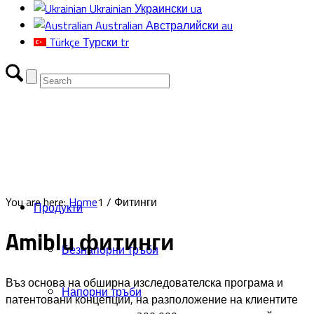
Ukrainian
Украински
ua
Australian
Австралийски
au
Türkçe
Турски
tr
You are here:
Home
1
/
Фитинги
Продукти
Amiblu фитинги
Безнапорни тръби
Въз основа на обширна изследователска програма и
Напорни тръби
патентовани концепции, на разположение на клиентите