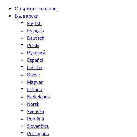
Свържете се с нас
Български
English
Français
Deutsch
Polski
Русский
Español
Čeština
Dansk
Magyar
Italiano
Nederlands
Norsk
Svenska
Română
Slovenčina
Português