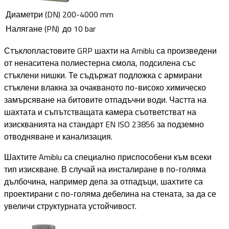
Диаметри (DN)
200-4000 mm
Налягане (PN)
до 10 bar
Стъклопластовите GRP шахти на Amiblu са произведени
от ненаситена полиестерна смола, подсилена със
стъклени нишки. Те съдържат подложка с армирани
стъклени влакна за очакваното по-високо химическо
замърсяване на битовите отпадъчни води. Частта на
шахтата и съпътстващата камера съответстват на
изискванията на стандарт EN ISO 23856 за подземно
отводняване и канализация.
Шахтите Amiblu са специално приспособени към всеки
тип изискване. В случай на инсталиране в по-голяма
дълбочина, например депа за отпадъци, шахтите са
проектирани с по-голяма дебелина на стената, за да се
увеличи структурната устойчивост.