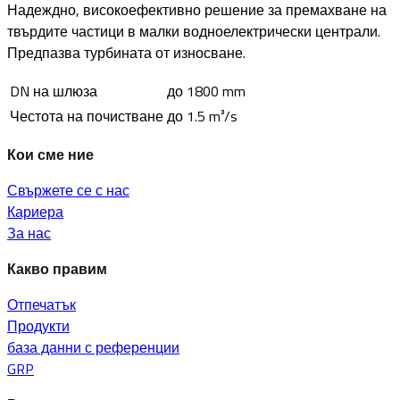
Надеждно, високоефективно решение за премахване на
твърдите частици в малки водноелектрически централи.
Предпазва турбината от износване.
DN на шлюза
до 1800 mm
Честота на почистване
до 1.5 m³/s
Кои сме ние
Свържете се с нас
Кариера
За нас
Какво правим
Отпечатък
Продукти
база данни с референции
GRP