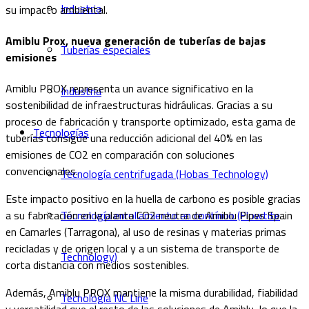
Industria
su impacto ambiental.
Amiblu Prox, nueva generación de tuberías de bajas
Tuberías especiales
emisiones
Amiblu PROX representa un avance significativo en la
Industria
sostenibilidad de infraestructuras hidráulicas. Gracias a su
proceso de fabricación y transporte optimizado, esta gama de
Tecnologías
tuberías consigue una reducción adicional del 40% en las
emisiones de CO2 en comparación con soluciones
convencionales.
Tecnología centrifugada (Hobas Technology)
Este impacto positivo en la huella de carbono es posible gracias
Tecnología enrollamiento en contínuo (Flowtite
a su fabricación en la planta CO2 neutra de Amiblu Pipes Spain
en Camarles (Tarragona), al uso de resinas y materias primas
recicladas y de origen local y a un sistema de transporte de
Technology)
corta distancia con medios sostenibles.
Además, Amiblu PROX mantiene la misma durabilidad, fiabilidad
Tecnología NC Line