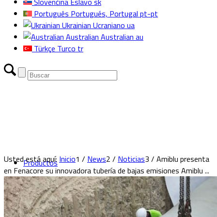
Slovenčina
Eslavo
sk
Português
Portugués, Portugal
pt-pt
Ukrainian
Ucraniano
ua
Australian
Australian
au
Türkçe
Turco
tr
Usted está aquí:
Inicio
1
/
News
2
/
Noticias
3
/
Amiblu presenta
Productos
en Fenacore su innovadora tubería de bajas emisiones Amiblu ...
Selector de productos Amiblu