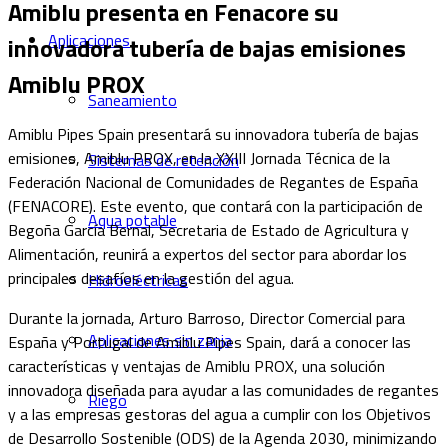
Amiblu presenta en Fenacore su
Aplicaciones
innovadora tubería de bajas emisiones
Amiblu PROX
Saneamiento
Amiblu Pipes Spain presentará su innovadora tubería de bajas
emisiones, Amiblu PROX, en la XXIII Jornada Técnica de la
Sistemas de retención
Federación Nacional de Comunidades de Regantes de España
(FENACORE). Este evento, que contará con la participación de
Aqua potable
Begoña García Bernal, Secretaria de Estado de Agricultura y
Alimentación, reunirá a expertos del sector para abordar los
principales desafíos en la gestión del agua.
Hidroeléctricas
Durante la jornada, Arturo Barroso, Director Comercial para
Aplicaciones sin zanja
España y Portugal de Amiblu Pipes Spain, dará a conocer las
características y ventajas de Amiblu PROX, una solución
innovadora diseñada para ayudar a las comunidades de regantes
Riego
y a las empresas gestoras del agua a cumplir con los Objetivos
de Desarrollo Sostenible (ODS) de la Agenda 2030, minimizando