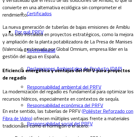
y versatilidad que el resto de las soluciones de Amiblu, lo que la
convierte en una alternativa ecológica sin comprometer el
Certificados
rendimiento.
La nueva generación de tuberías de bajas emisiones de Amiblu
Por qué PRFV
ya ha sido instalada en proyectos estratégicos, como la mejora
y ampliación de la planta potabilizadora de La Presa de Manises
(Valencia), gestionada por Global Omnium, empresa líder en la
Sostenibilidad
gestión del agua en España.
Declaraciones Ambientales de Producto (DAP)
Eficiencia energética y ventajas del PRFV para proyectos
de regadío
Responsabilidad ambiental del PRFV
La modernización del regadío es fundamental para optimizar los
recursos hídricos, especialmente en contextos de sequía.
Responsabilidad económica del PRFV
En este sentido, las tuberías de PRFV
(Poliéster Reforzado con
Fibra de Vidrio)
ofrecen múltiples ventajas frente a materiales
Responsabilidad social del PRFV
tradicionales como el hormigón o el acero: