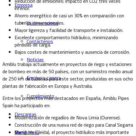
Reducción de emisiones: impacto en CO2 tres veces
Empresa
inferior.
Ahorro energético de casi un 30% en comparación con
tuberías convencionales.
Quiénes somos
Mayor ligereza y facilidad de transporte e instalación.
Excelente comportamiento hidráulico, minimizando
Contáctenos
pérdidas de carga.
Bajos costes de mantenimiento y ausencia de corrosión.
Noticias
Amiblu trabaja actualmente en proyectos de riego y estaciones
de bombeo en más de 50 países, con un suministro medio anual
Empleo y carrera
de 250 km de tuberías para este sector, producidas en sus ocho
plantas de fabricación en Europa y Australia.
Cumplimiento
Entre los proyectos más destacados en España, Amiblu Pipes
Spain ha participado en:
Descargas
Modernización de regadíos de Nova Limia (Ourense).
Construcción de una nueva red de riego para Canal Segarra
Garrigues (Lleida), el proyecto hidráulico más importante
Menú
Menú