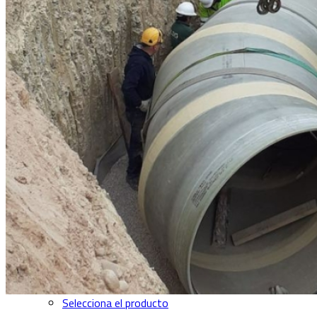
Tuberías sin presión
Tuberías de presión
Tuberías de hinca
Tuberías no circulares (NC Line)
Tuberías Amiblu PROX
Uniones y juntas de PRFV
Accesorios
Selecciona el producto