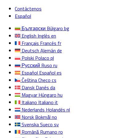
Contáctenos
Español
Български
Búlgaro
bg
English
Inglés
en
Français
Francés
fr
Deutsch
Alemán
de
Polski
Polaco
pl
Русский
Ruso
ru
Español
Español
es
Čeština
Checo
cs
Dansk
Danés
da
Magyar
Húngaro
hu
Italiano
Italiano
it
Nederlands
Holandés
nl
Norsk
Bokmål
no
Svenska
Sueco
sv
Română
Rumano
ro