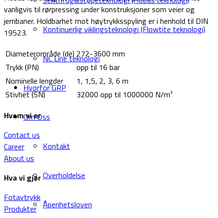
Sentrifugalstøpeteknologi (Hobas teknologi)
vanligvis til rørpressing under konstruksjoner som veier og
jernbaner. Holdbarhet mot høytrykksspyling er i henhold til DIN
Kontinuerlig viklingsteknologi (Flowtite teknologi)
19523.
Diameterområde (de)
272-3600 mm
NC Line teknologi
Trykk (PN)
opp til 16 bar
Nominelle lengder
1, 1,5, 2, 3, 6 m
Hvorfor GRP
Stivhet (SN)
32000 opp til 1000000 N/m²
Hvem vi er
Om Oss
Contact us
Kontakt
Career
About us
Overholdelse
Hva vi gjør
Fotavtrykk
Åpenhetsloven
Produkter