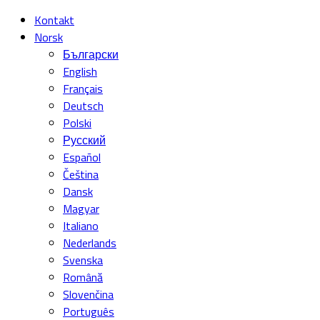
Kontakt
Norsk
Български
English
Français
Deutsch
Polski
Русский
Español
Čeština
Dansk
Magyar
Italiano
Nederlands
Svenska
Română
Slovenčina
Português