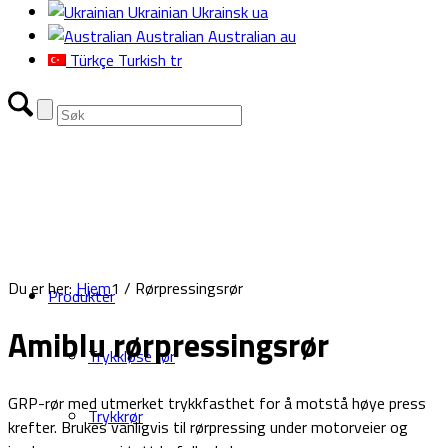
Ukrainian
Ukrainsk
ua
Australian
Australian
au
Türkçe
Turkish
tr
Du er her:
Hjem
1
/
Rørpressingsrør
Produkter
Amiblu rørpressingsrør
Trykkløse rør
GRP-rør med utmerket trykkfasthet for å motstå høye press
Trykkrør
krefter. Brukes vanligvis til rørpressing under motorveier og