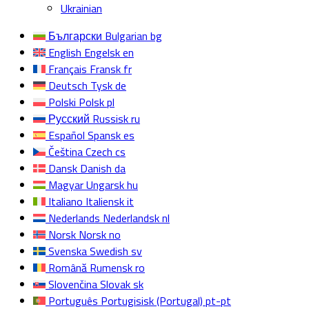
Ukrainian
Български
Bulgarian
bg
English
Engelsk
en
Français
Fransk
fr
Deutsch
Tysk
de
Polski
Polsk
pl
Русский
Russisk
ru
Español
Spansk
es
Čeština
Czech
cs
Dansk
Danish
da
Magyar
Ungarsk
hu
Italiano
Italiensk
it
Nederlands
Nederlandsk
nl
Norsk
Norsk
no
Svenska
Swedish
sv
Română
Rumensk
ro
Slovenčina
Slovak
sk
Português
Portugisisk (Portugal)
pt-pt