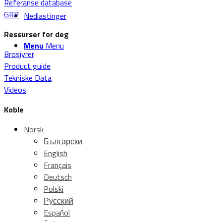
Referanse database
GRP
Nedlastinger
Ressurser for deg
Menu
Menu
Brosjyrer
Product guide
Tekniske Data
Videos
Koble
Norsk
Български
English
Français
Deutsch
Polski
Русский
Español