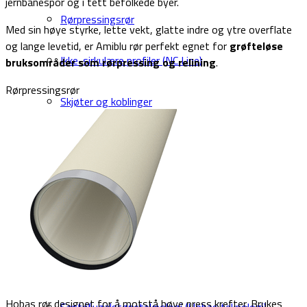
jernbanespor og i tett befolkede byer.
Rørpressingsrør
Med sin høye styrke, lette vekt, glatte indre og ytre overflate
og lange levetid, er Amiblu rør perfekt egnet for
grøfteløse
Ikke-sirkulære profiler (NC Line)
bruksområder som rørpressing og relining
.
Rørpressingsrør
Skjøter og koblinger
Rørdeler
Bruksområder
Referanse database
Teknologier
Hobas rør designet for å motstå høye press krefter. Brukes