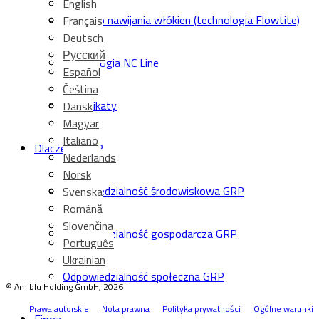
English
Ciągłego nawijania włókien (technologia Flowtite)
Français
Deutsch
Русский
Technologia NC Line
Español
Čeština
Certyfikaty
Dansk
Magyar
Italiano
Dlaczego GRP
Nederlands
Norsk
Odpowiedzialność środowiskowa GRP
Svenska
Română
Slovenčina
Odpowiedzialność gospodarcza GRP
Português
Ukrainian
Odpowiedzialność społeczna GRP
© Amiblu Holding GmbH, 2026
Prawa autorskie
Nota prawna
Polityka prywatności
Ogólne warunki