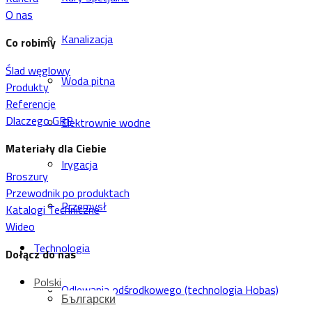
O nas
Kanalizacja
Co robimy
Ślad węglowy
Woda pitna
Produkty
Referencje
Dlaczego GRP
Elektrownie wodne
Materiały dla Ciebie
Irygacja
Broszury
Przewodnik po produktach
Przemysł
Katalogi Techniczne
Wideo
Technologia
Dołącz do nas
Polski
Odlewania odśrodkowego (technologia Hobas)
Български