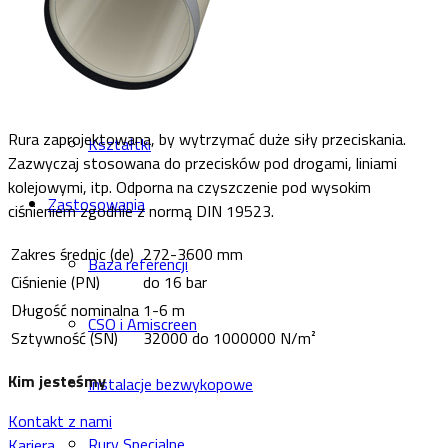
Rury PROX
Łączniki
Rura zaprojektowana, by wytrzymać duże siły przeciskania.
Kształtki
Zazwyczaj stosowana do przecisków pod drogami, liniami
kolejowymi, itp. Odporna na czyszczenie pod wysokim
Zastosowania
ciśnieniem zgodnie z normą DIN 19523.
Zakres średnic (de)
272-3600 mm
Baza referencji
Ciśnienie (PN)
do 16 bar
Długość nominalna
1-6 m
CSO i Amiscreen
Sztywność (SN)
32000 do 1000000 N/m²
Kim jesteśmy
Instalacje bezwykopowe
Kontakt z nami
Rury Specjalne
Kariera