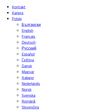
Kontakt
Kariera
Polski
Български
English
Français
Deutsch
Русский
Español
Čeština
Dansk
Magyar
Italiano
Nederlands
Norsk
Svenska
Română
Slovenčina