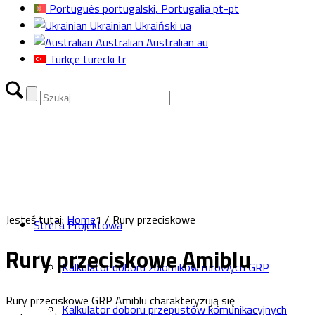
Português
portugalski, Portugalia
pt-pt
Ukrainian
Ukraiński
ua
Australian
Australian
au
Türkçe
turecki
tr
Jesteś tutaj:
Home
1
/
Rury przeciskowe
Strefa Projektowa
Rury przeciskowe Amiblu
Kalkulator doboru zbiorników rurowych GRP
Rury przeciskowe GRP Amiblu charakteryzują się
Kalkulator doboru przepustów komunikacyjnych