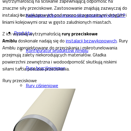
wytrzymałością na ściskanie zapewniającą odporność na
znaczne siły przeciskowe. Zastosowanie znajdują zazwyczaj do
instalacji bezwykopowych pod mocno uczęszczanymi drogami i
Kalkulator doboru przewodów grawitacyjnych GRP
liniami kolejowymi oraz w gęsto zaludnionych miastach.
Produkty
Z ich wysoką wytrzymałością
rury przeciskowe
Amiblu
doskonale nadają się do
instalacji bezwykopowych
. Rury
Amiblu zaprojektowane do przeciskania i mikrotunelowania
Konfigurator produktów Amiblu
przejmują zalety niekorodujących materiałów. Gładka
powierzchni zewnętrzna i wodoodporność skutkują niskimi
Rury bezciśnieniowe
siłami tarcia podczas przeciskania.
Rury przeciskowe
Rury ciśnieniowe
Rury przeciskowe
Rury niekołowe (NC Line)