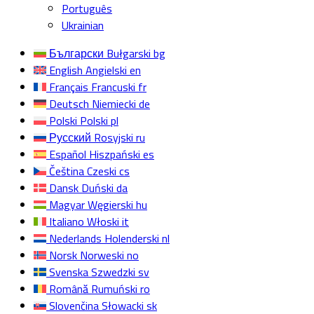
Português
Ukrainian
Български
Bułgarski
bg
English
Angielski
en
Français
Francuski
fr
Deutsch
Niemiecki
de
Polski
Polski
pl
Русский
Rosyjski
ru
Español
Hiszpański
es
Čeština
Czeski
cs
Dansk
Duński
da
Magyar
Węgierski
hu
Italiano
Włoski
it
Nederlands
Holenderski
nl
Norsk
Norweski
no
Svenska
Szwedzki
sv
Română
Rumuński
ro
Slovenčina
Słowacki
sk