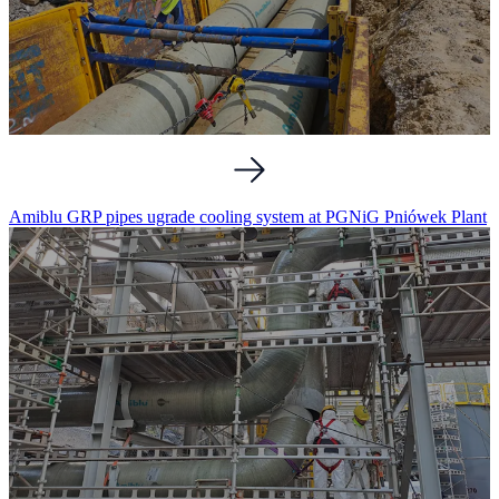
Amiblu GRP pipes ugrade cooling system at PGNiG Pniówek Plant