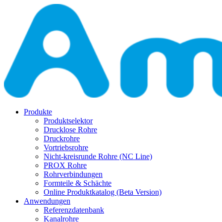
Produkte
Produktselektor
Drucklose Rohre
Druckrohre
Vortriebsrohre
Nicht-kreisrunde Rohre (NC Line)
PROX Rohre
Rohrverbindungen
Formteile & Schächte
Online Produktkatalog (Beta Version)
Anwendungen
Referenzdatenbank
Kanalrohre