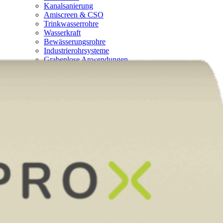
Kanalsanierung
Amiscreen & CSO
Trinkwasserrohre
Wasserkraft
Bewässerungsrohre
Industrierohrsysteme
Grabenlose Anwendungen
Spezialrohre
Technologien
Schleuderverfahren (Hobas Technologie)
Wickelverfahren (Flowtite Technologie)
NC Line Technologie
Zertifikate
Warum GFK
Nachhaltigkeit
Ökologische Verantwortung
Wirtschaftliche Verantwortung
Soziale Verantwortung
Umweltproduktdeklarationen
Unternehmen
Über Uns
Kontakt
Jobs & Karriere
Compliance
News