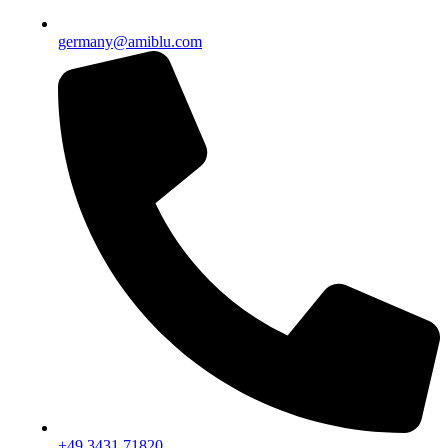
germany@amiblu.com
+49 3431 71820