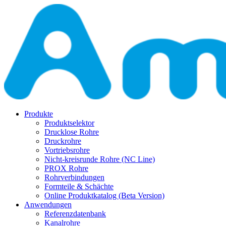
Produkte
Produktselektor
Drucklose Rohre
Druckrohre
Vortriebsrohre
Nicht-kreisrunde Rohre (NC Line)
PROX Rohre
Rohrverbindungen
Formteile & Schächte
Online Produktkatalog (Beta Version)
Anwendungen
Referenzdatenbank
Kanalrohre